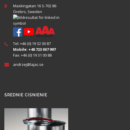
Maskingatan 16 S-702 86
Örebro, Sweden
Tel: +46 (0) 19 32 00 87
Mobile: +48 723 007 997
Fax: +46 (0) 19 31 00 88
andrzej@
lajac
.se
ŚREDNIE CIŚNIENIE