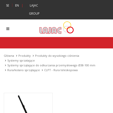
|
SE
EN
|
LAJAC
GROUP
Główna
Produkty
Produkty do wysokiego ciśnienia
Systemy sprzatające
Systemy sprzątające do odkurzania przemysłowego Ø38-100 mm
Rura/kolano sprzątające
CLPT - Rura teleskopowa