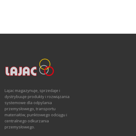
Lajac magazynuje, sprzedaje i
dystrybuuje produkty i rozwiązania
systemowe dla odpylania
przemysłowego, transportu
materiałów, punktowego odciągu i
centralnego odkurzania
przemysłowego.