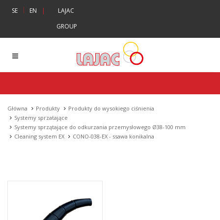
|
SE
EN
|
LAJAC
GROUP
Główna
Produkty
Produkty do wysokiego ciśnienia
Systemy sprzatające
Systemy sprzątające do odkurzania przemysłowego Ø38-100 mm
Cleaning system EX
CONO-038-EX - ssawa konikalna