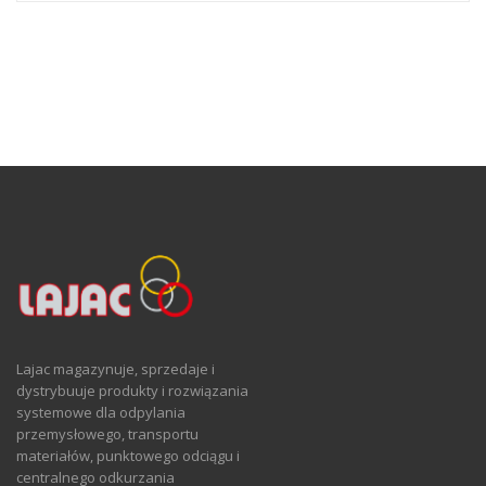
Lajac magazynuje, sprzedaje i
dystrybuuje produkty i rozwiązania
systemowe dla odpylania
przemysłowego, transportu
materiałów, punktowego odciągu i
centralnego odkurzania