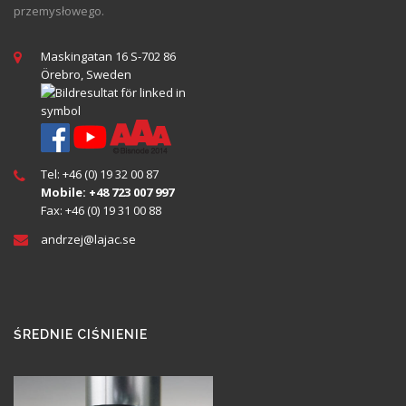
przemysłowego.
Maskingatan 16 S-702 86
Örebro, Sweden
Tel: +46 (0) 19 32 00 87
Mobile: +48 723 007 997
Fax: +46 (0) 19 31 00 88
andrzej@
lajac
.se
ŚREDNIE CIŚNIENIE