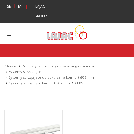
|
SE
EN
|
LAJAC
GROUP
Główna
Produkty
Produkty do wysokiego ciśnienia
Systemy sprzatające
Systemy sprzątające do odkurzania komfort Ø32 mm
Systemy sprzątające komfort Ø32 mm
CLKS