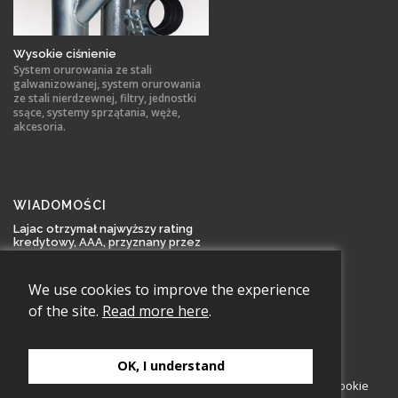
Wysokie ciśnienie
System orurowania ze stali
galwanizowanej, system orurowania
ze stali nierdzewnej, filtry, jednostki
ssące, systemy sprzątania, węże,
akcesoria.
WIADOMOŚCI
Lajac otrzymał najwyższy rating
kredytowy, AAA, przyznany przez
Bisnode Kredit AB
Lajac AB otrzymał rating AAA, który
posiada tylko kilk... Czytaj dalej
We use cookies to improve the experience
of the site.
Read more here
.
OK, I understand
Copyright 2026 Lajac AB., Wszystkie prawa zastrzeżone.
Cookie