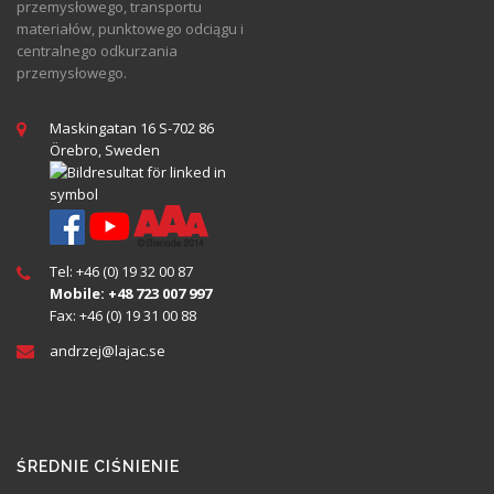
przemysłowego, transportu
materiałów, punktowego odciągu i
centralnego odkurzania
przemysłowego.
Maskingatan 16 S-702 86
Örebro, Sweden
Tel: +46 (0) 19 32 00 87
Mobile: +48 723 007 997
Fax: +46 (0) 19 31 00 88
andrzej@
lajac
.se
ŚREDNIE CIŚNIENIE