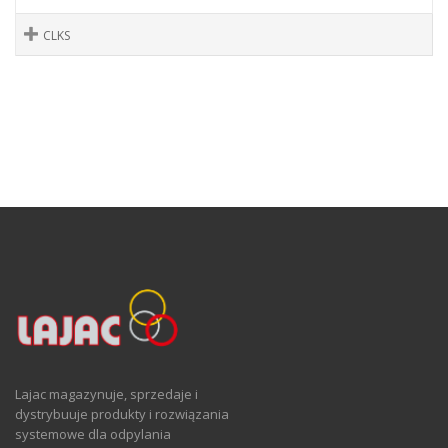
CLKS
Lajac magazynuje, sprzedaje i
dystrybuuje produkty i rozwiązania
systemowe dla odpylania