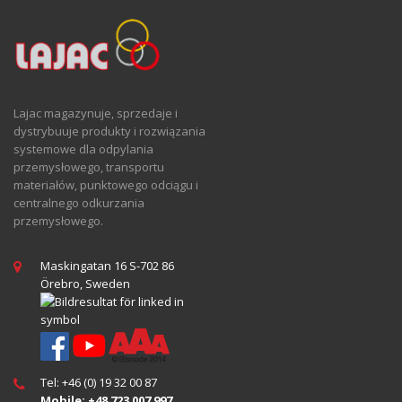
Lajac magazynuje, sprzedaje i
dystrybuuje produkty i rozwiązania
systemowe dla odpylania
przemysłowego, transportu
materiałów, punktowego odciągu i
centralnego odkurzania
przemysłowego.
Maskingatan 16 S-702 86
Örebro, Sweden
Tel: +46 (0) 19 32 00 87
Mobile: +48 723 007 997