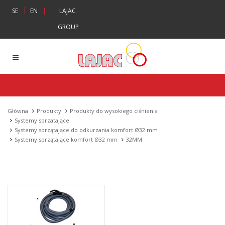
|
SE
EN
|
LAJAC
GROUP
Główna
Produkty
Produkty do wysokiego ciśnienia
Systemy sprzatające
Systemy sprzątające do odkurzania komfort Ø32 mm
Systemy sprzątające komfort Ø32 mm
32MM