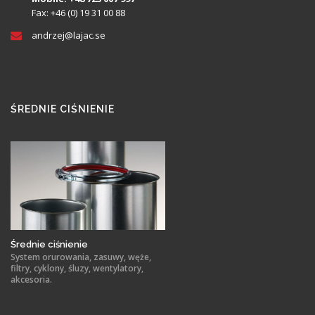
Fax: +46 (0) 19 31 00 88
andrzej@
lajac
.se
ŚREDNIE CIŚNIENIE
Średnie ciśnienie
System orurowania, zasuwy, węże,
filtry, cyklony, śluzy, wentylatory,
akcesoria.