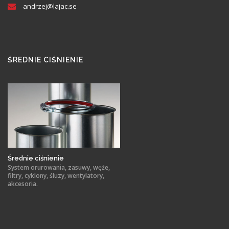
andrzej@
lajac
.se
ŚREDNIE CIŚNIENIE
Średnie ciśnienie
System orurowania, zasuwy, węże,
filtry, cyklony, śluzy, wentylatory,
akcesoria.