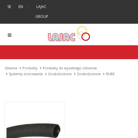
|
SE
EN
|
LAJAC
GROUP
Główna
Produkty
Produkty do wysokiego ciśnienia
Systemy orurowania
Grubościenne
Grubościenne
RUBE