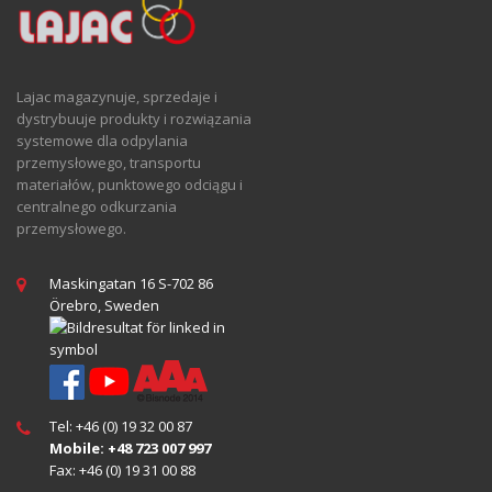
Lajac magazynuje, sprzedaje i
dystrybuuje produkty i rozwiązania
systemowe dla odpylania
przemysłowego, transportu
materiałów, punktowego odciągu i
centralnego odkurzania
przemysłowego.
Maskingatan 16 S-702 86
Örebro, Sweden
Tel: +46 (0) 19 32 00 87
Mobile: +48 723 007 997
Fax: +46 (0) 19 31 00 88