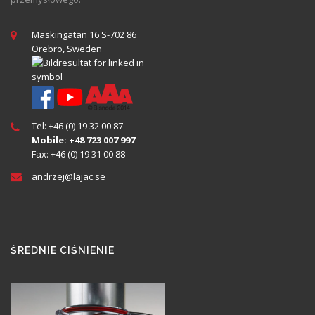
Maskingatan 16 S-702 86
Örebro, Sweden
Tel: +46 (0) 19 32 00 87
Mobile: +48 723 007 997
Fax: +46 (0) 19 31 00 88
andrzej@
lajac
.se
ŚREDNIE CIŚNIENIE