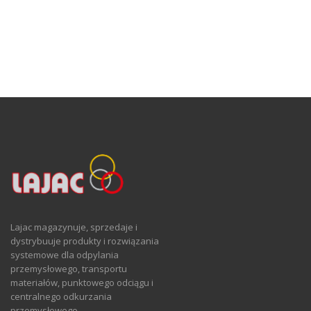
Lajac magazynuje, sprzedaje i
dystrybuuje produkty i rozwiązania
systemowe dla odpylania
przemysłowego, transportu
materiałów, punktowego odciągu i
centralnego odkurzania
przemysłowego.