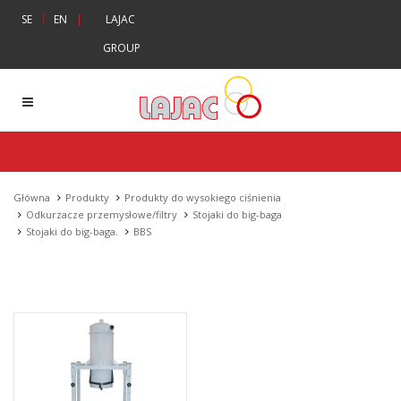
|
SE
EN
|
LAJAC
GROUP
Główna
Produkty
Produkty do wysokiego ciśnienia
Odkurzacze przemysłowe/filtry
Stojaki do big-baga
Stojaki do big-baga.
BBS