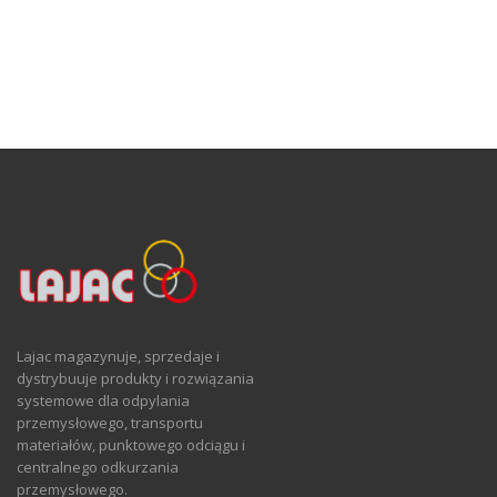
Lajac magazynuje, sprzedaje i
dystrybuuje produkty i rozwiązania
systemowe dla odpylania
przemysłowego, transportu
materiałów, punktowego odciągu i
centralnego odkurzania
przemysłowego.