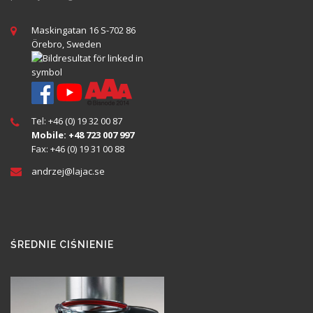
Maskingatan 16 S-702 86
Örebro, Sweden
Tel: +46 (0) 19 32 00 87
Mobile: +48 723 007 997
Fax: +46 (0) 19 31 00 88
andrzej@
lajac
.se
ŚREDNIE CIŚNIENIE