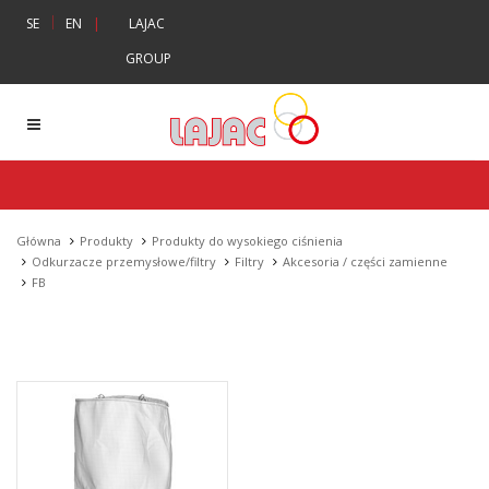
|
SE
EN
|
LAJAC
GROUP
Główna
Produkty
Produkty do wysokiego ciśnienia
Odkurzacze przemysłowe/filtry
Filtry
Akcesoria / części zamienne
FB