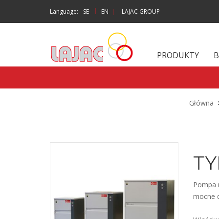
|
Language:
SE
EN
|
LAJAC GROUP
PRODUKTY
B
Główna
TY
Pompa r
mocne d