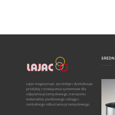
ŚREDNI
Lajac magazynuje, sprzedaje i dystrybuuje
produkty i rozwiązania systemowe dla
odpylania przemysłowego, transportu
materiałów, punktowego odciągu i
centralnego odkurzania przemysłowego.