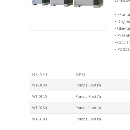
Właściw
• Ekono
• Dogod
• Ukier
• Przepł
•Podcis
• Podci
NR ART
OPIS
WT-0100
Pompa Roots'a
WT-0150
Pompa Roots'a
WT-0280
Pompa Roots'a
WT-0390
Pompa Roots'a