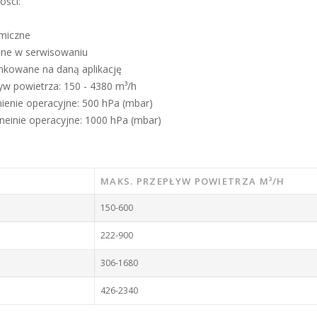
ości:
miczne
ne w serwisowaniu
unkowane na daną aplikację
yw powietrza: 150 - 4380 m³/h
nienie operacyjne: 500 hPa (mbar)
śneinie operacyjne: 1000 hPa (mbar)
MAKS. PRZEPŁYW POWIETRZA M³/H
150-600
222-900
306-1680
426-2340