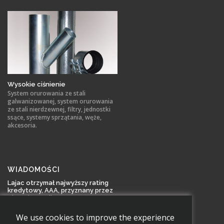
Wysokie ciśnienie
System orurowania ze stali
galwanizowanej, system orurowania
ze stali nierdzewnej, filtry, jednostki
ssące, systemy sprzątania, węże,
akcesoria.
WIADOMOŚCI
Lajac otrzymał najwyższy rating
kredytowy, AAA, przyznany przez
Bisnode Kredit AB
Lajac AB otrzymał rating AAA, który
posiada tylko kilk... Czytaj dalej
We use cookies to improve the experience