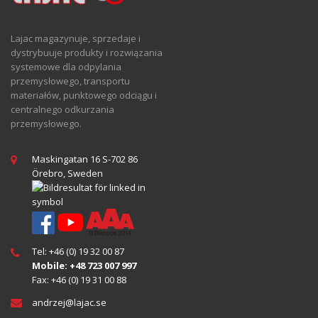
Lajac magazynuje, sprzedaje i
dystrybuuje produkty i rozwiązania
systemowe dla odpylania
przemysłowego, transportu
materiałów, punktowego odciągu i
centralnego odkurzania
przemysłowego.
Maskingatan 16 S-702 86
Örebro, Sweden
Tel: +46 (0) 19 32 00 87
Mobile: +48 723 007 997
Fax: +46 (0) 19 31 00 88
andrzej@
lajac
.se