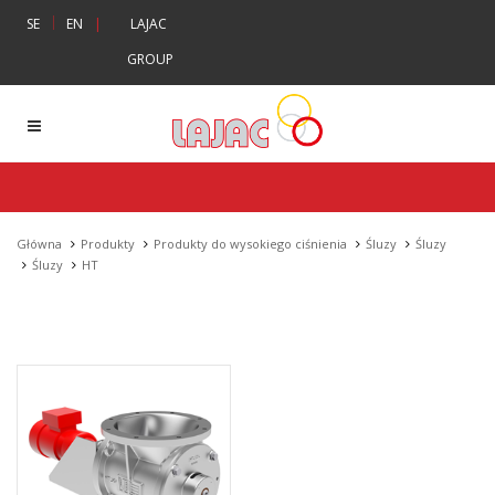
|
SE
EN
|
LAJAC
GROUP
Główna
Produkty
Produkty do wysokiego ciśnienia
Śluzy
Śluzy
Śluzy
HT