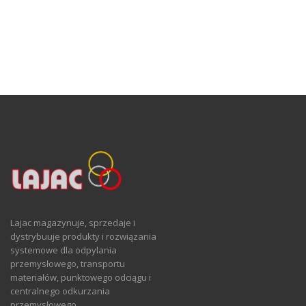
Lajac magazynuje, sprzedaje i
dystrybuuje produkty i rozwiązania
systemowe dla odpylania
przemysłowego, transportu
materiałów, punktowego odciągu i
centralnego odkurzania
przemysłowego.