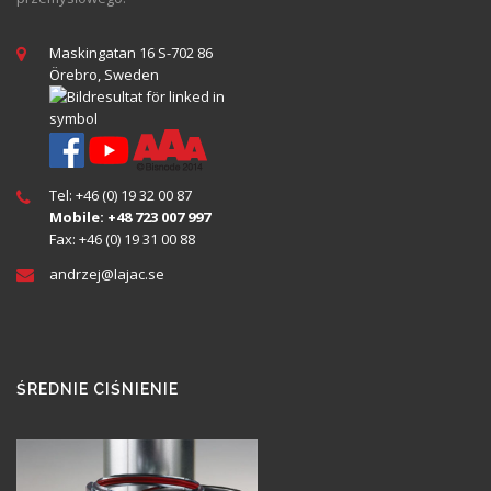
Maskingatan 16 S-702 86
Örebro, Sweden
Tel: +46 (0) 19 32 00 87
Mobile: +48 723 007 997
Fax: +46 (0) 19 31 00 88
andrzej@
lajac
.se
ŚREDNIE CIŚNIENIE