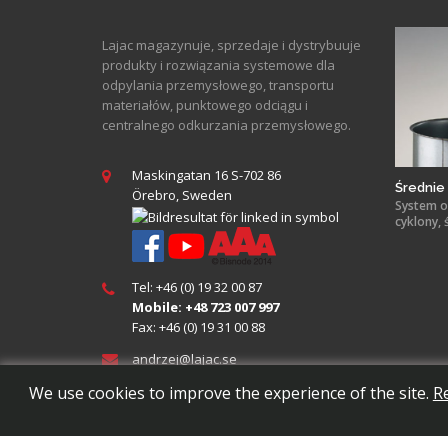
Lajac magazynuje, sprzedaje i dystrybuuje
produkty i rozwiązania systemowe dla
odpylania przemysłowego, transportu
materiałów, punktowego odciągu i
centralnego odkurzania przemysłowego.
Maskingatan 16 S-702 86
Średnie 
Örebro, Sweden
System or
cyklony, 
Tel: +46 (0) 19 32 00 87
Mobile: +48 723 007 997
Fax: +46 (0) 19 31 00 88
andrzej@
lajac
.se
We use cookies to improve the experience of the site.
R